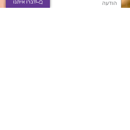
דברו איתנו
אשמח לקבל עדכונים במייל
שליחה
התכנים המופיעים באתר אינם מהווים תחליף לייעוץ
רפואי ו/או מקצועי. כל מטרתם לספֵּק מידע כללי,
ובשום מקרה אינם בגדר המלצה או עצה רפואית ו/או
חוות דעת רפואית מקצועית. נכונות המידע עלולה
להשתנות מעת לעת ומאדם לאדם, על כן יש להיוועץ