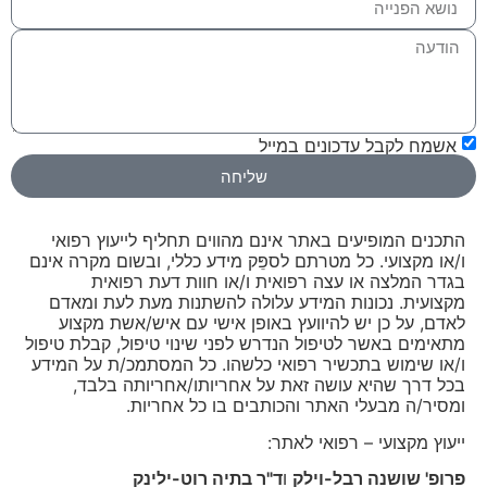
אשמח לקבל עדכונים במייל
שליחה
התכנים המופיעים באתר אינם מהווים תחליף לייעוץ רפואי
ו/או מקצועי. כל מטרתם לספֵּק מידע כללי, ובשום מקרה אינם
בגדר המלצה או עצה רפואית ו/או חוות דעת רפואית
מקצועית. נכונות המידע עלולה להשתנות מעת לעת ומאדם
לאדם, על כן יש להיוועץ באופן אישי עם איש/אשת מקצוע
מתאימים באשר לטיפול הנדרש לפני שינוי טיפול, קבלת טיפול
ו/או שימוש בתכשיר רפואי כלשהו. כל המסתמכ/ת על המידע
בכל דרך שהיא עושה זאת על אחריותו/אחריותה בלבד,
ומסיר/ה מבעלי האתר והכותבים בו כל אחריות.
ייעוץ מקצועי – רפואי לאתר:
פרופ' שושנה רבל-וילק
ו
ד"ר בתיה רוט-ילינק