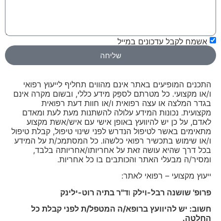
אשמח לקבל עדכונים במייל
שליחה
התכנים המופיעים באתר אינם מהווים תחליף לייעוץ רפואי
ו/או מקצועי. כל מטרתם לספֵּק מידע כללי, ובשום מקרה אינם
בגדר המלצה או עצה רפואית ו/או חוות דעת רפואית
מקצועית. נכונות המידע עלולה להשתנות מעת לעת ומאדם
לאדם, על כן יש להיוועץ באופן אישי עם איש/אשת מקצוע
מתאימים באשר לטיפול הנדרש לפני שינוי טיפול, קבלת טיפול
ו/או שימוש בתכשיר רפואי כלשהו. כל המסתמכ/ת על המידע
בכל דרך שהיא עושה זאת על אחריותו/אחריותה בלבד,
ומסיר/ה מבעלי האתר והכותבים בו כל אחריות.
ייעוץ מקצועי – רפואי לאתר:
פרופ' שושנה רבל-וילק
ו
ד"ר בתיה רוט-ילינק
חשוב: יש להיוועץ ברופא/ה המטפל/ת לפני קבלת כל
החלטה.